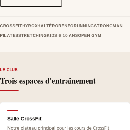
CROSSFIT
HYROX
HALTÉRO
RENFO
RUNNING
STRONGMAN
PILATES
STRETCHING
KIDS 6-10 ANS
OPEN GYM
LE CLUB
Trois espaces d'entraînement
Salle CrossFit
Notre plateau principal pour les cours de CrossFit,