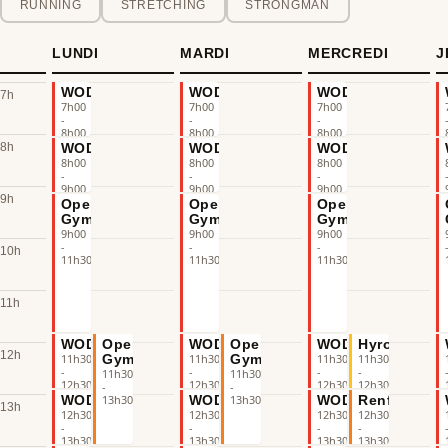
RUNNING
STRETCHING
STRONGMAN
LUNDI
MARDI
MERCREDI
J
WOD
WOD
WOD
7h
7h00
7h00
7h00
-
-
-
8h00
8h00
8h00
Nico
Flora
Alexane
8h
WOD
WOD
WOD
8h00
8h00
8h00
-
-
-
9h00
9h00
9h00
9h
Nico
Flora
Alexane
Open
Open
Open
Gym
Gym
Gym
9h00
9h00
9h00
-
-
-
10h
11h30
11h30
11h30
11h
WOD
Open
WOD
Open
WOD
Hyrox
12h
11h30
11h30
11h30
11h30
Gym
Gym
-
-
-
-
11h30
11h30
12h30
12h30
12h30
12h30
-
-
Romain
Flora
Alexane
Camil
13h30
13h30
WOD
WOD
WOD
Renfo
13h
12h30
12h30
12h30
12h30
-
-
-
-
13h30
13h30
13h30
13h30